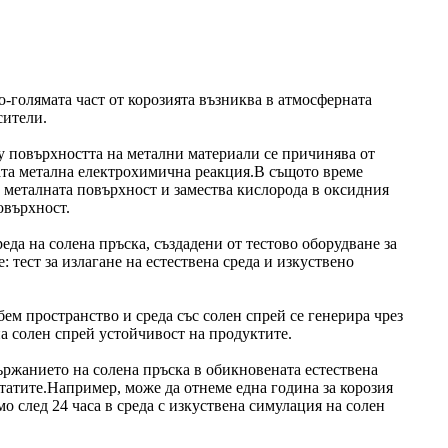
-голямата част от корозията възниква в атмосферната
сители.
ху повърхността на метални материали се причинява от
ата метална електрохимична реакция.В същото време
 металната повърхност и замества кислорода в оксидния
овърхност.
еда на солена пръска, създадени от тестово оборудване за
 тест за излагане на естествена среда и изкуствено
бем пространство и среда със солен спрей се генерира чрез
на солен спрей устойчивост на продуктите.
ържанието на солена пръска в обикновената естествена
лтатите.Например, може да отнеме една година за корозия
мо след 24 часа в среда с изкуствена симулация на солен