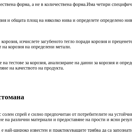
качествена форма, а не в количествена форма.Има четири специфич
озия и общата площ на няколко нива и определете определено нив
а корозия, изчислете загубеното тегло поради корозия и преценет
т на корозия на определени метали.
на тестове за корозия, анализиране на данни за корозия и опреде
ляне на качеството на продукта.
стомана
със солен спрей е силно предпочитан от потребителите на устойч
е на различни материали и предоставяне на прости и ясни резул
 е най-широко известен и практикуващите трябва да са запознати