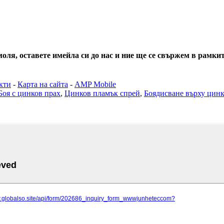
ля, оставете имейла си до нас и ние ще се свържем в рамките
кти
-
Карта на сайта
-
AMP Mobile
Боя с цинков прах
,
Цинков пламък спрей
,
Боядисване върху цинк