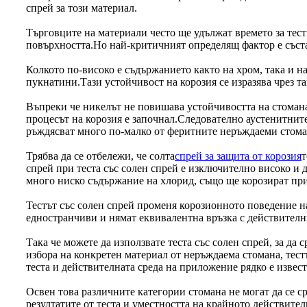
спрей за този материал.
Търговците на материали често ще удължат времето за тест
повърхността.Но най-критичният определящ фактор е съста
Колкото по-високо е съдържанието както на хром, така и на
пукнатини.Тази устойчивост на корозия се изразява чрез т
Въпреки че никелът не повишава устойчивостта на стоманат
процесът на корозия е започнал.Следователно аустенитните
ръждясват много по-малко от феритните неръждаеми стома
Трябва да се отбележи, че солта
спрей за защита от корозия
т
спрей при теста със солен спрей е изключително високо и 
много ниско съдържание на хлорид, също ще корозират при 
Тестът със солен спрей променя корозионното поведение на
едностранчиви и нямат еквивалентна връзка с действителни
Така че можете да използвате теста със солен спрей, за д
избора на конкретен материал от неръждаема стомана, тест
теста и действителната среда на приложение рядко е извест
Освен това различните категории стомана не могат да се ср
резултатите от теста и уместността на крайното действител