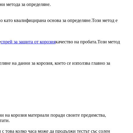
ни метода за определяне.
о като квалифицирана основа за определяне.Този метод е
е
спрей за защита от корозия
качество на пробата.Този метод
ляне на данни за корозия, което се използва главно за
иви на корозия материали поради своите предимства,
тати.
 с това колко часа може да продължи тестът със солен