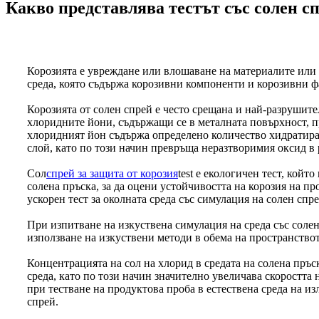
Какво представлява тестът със солен с
Корозията е увреждане или влошаване на материалите или т
среда, която съдържа корозивни компоненти и корозивни ф
Корозията от солен спрей е често срещана и най-разрушит
хлоридните йони, съдържащи се в металната повърхност, 
хлоридният йон съдържа определено количество хидратиращ
слой, като по този начин превръща неразтворимия оксид в
Сол
спрей за защита от корозия
test е екологичен тест, кой
солена пръска, за да оцени устойчивостта на корозия на пр
ускорен тест за околната среда със симулация на солен спре
При изпитване на изкуствена симулация на среда със солен 
използване на изкуствени методи в обема на пространството
Концентрацията на сол на хлорид в средата на солена пръс
среда, като по този начин значително увеличава скоростта 
при тестване на продуктова проба в естествена среда на из
спрей.