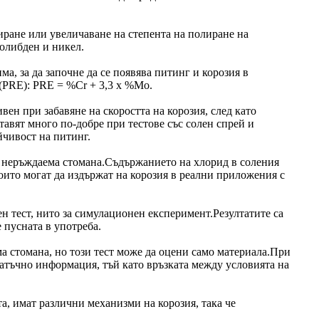
иране или увеличаване на степента на полиране на
молибден и никел.
а, за да започне да се появява питинг и корозия в
 (PRE): PRE = %Cr + 3,3 x %Mo.
ен при забавяне на скоростта на корозия, след като
авят много по-добре при тестове със солен спрей и
йчивост на питинг.
а неръждаема стомана.Съдържанието на хлорид в соления
които могат да издържат на корозия в реални приложения с
ен тест, нито за симулационен експеримент.Резултатите са
 пусната в употреба.
ма стомана, но този тест може да оцени само материала.При
татъчно информация, тъй като връзката между условията на
та, имат различни механизми на корозия, така че