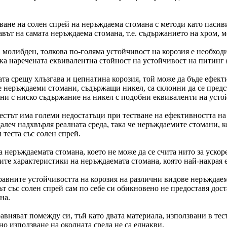
ване на солен спрей на неръждаема стомана с методи като пасив
вът на самата неръждаема стомана, т.е. съдържанието на хром, 
 молибден, толкова по-голяма устойчивост на корозия е необходим
ака наречената еквивалентна стойност на устойчивост на питинг
а срещу хлъзгава и цепнатина корозия, той може да бъде ефектив
 неръждаеми стомани, съдържащи никел, са склонни да се предст
ни с ниско съдържание на никел с подобни еквиваленти на усто
естът има големи недостатъци при тестване на ефективността н
далеч надхвърля реалната среда, така че неръждаемите стомани, 
теста със солен спрей.
 неръждаемата стомана, което не може да се счита нито за ускор
те характеристики на неръждаемата стомана, която най-накрая е
а сравните устойчивостта на корозия на различни видове неръждае
ът със солен спрей сам по себе си обикновено не предоставя дос
на.
авняват помежду си, тъй като двата материала, използвани в тес
но използване на околната среда не са еднакви.