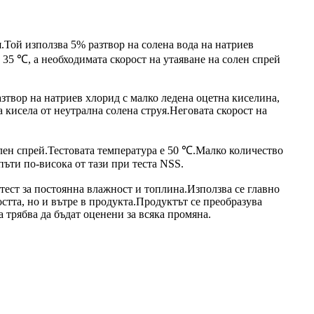
я.Той използва 5% разтвор на солена вода на натриев
е 35 ℃, а необходимата скорост на утаяване на солен спрей
разтвор на натриев хлорид с малко ледена оцетна киселина,
ва кисела от неутрална солена струя.Неговата скорост на
солен спрей.Тестовата температура е 50 ℃.Малко количество
пъти по-висока от тази при теста NSS.
 тест за постоянна влажност и топлина.Използва се главно
стта, но и вътре в продукта.Продуктът се преобразува
 трябва да бъдат оценени за всяка промяна.