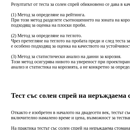
Резултатът от теста за солен спрей обикновено се дава в 
(1) Метод за определяне на рейтинга.
При този метод разделете съотношението на зоната на кор
подходящ за оценка на плоски проби.
(2) Метод за определяне на теглото.
Чрез претегляне на теглото на пробата преди и след теста з
е особено подходящ за оценка на качеството на устойчивос
(3) Метод за статистически анализ на данни за корозия.
Този метод осигурява нивото на увереност при проектиране 
анализ и статистика на корозията, а не конкретно за опреде
Тест със солен спрей на неръждаема 
Откакто е изобретен в началото на двадесети век, тестът 
включително намалено време и цена, възможност за тестван
На практика тестът със солен спрей на неръждаема стомана