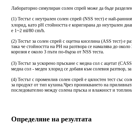
Лабораторно симулиран солен спрей може да бъде разделен
(1) Тестът с неутрален солен спрей (NSS тест) е най-ранни
хлорид, като pH стойността е коригирана до неутрален диап
е 1~2 ml/80 cm/h.
(2) Тестът за солен спрей с оцетна киселина (ASS тест) е р
така че стойността на PH на разтвора се намалява до около 
корозия е около 3 пъти по-бърза от NSS теста.
(3) Тестът за ускорено пръскане с медна сол с ацетат (CAS
медна сол - меден хлорид се добавя към солевия разтвор, з
(4) Тестът с променлив солен спрей е цялостен тест със со
за продукт от тип кухина.Чрез проникването на приливната
последователно между солена пръска и влажност и топлина,
Определяне на резултата