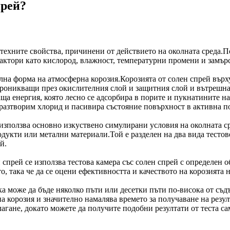
прей?
ехните свойства, причинени от действието на околната среда.По
актори като кислород, влажност, температурни промени и замър
елна форма на атмосферна корозия.Корозията от солен спрей вър
проникващи през окислителния слой и защитния слой и вътрешн
а енергия, която лесно се адсорбира в порите и пукнатините на
 разтворим хлорид и пасивира състояние повърхност в активна п
то използва основно изкуствено симулирани условия на околната ср
одукти или метални материали.Той е разделен на два вида тестове:
й.
спрей се използва тестова камера със солен спрей с определен о
, така че да се оцени ефективността и качеството на корозията 
ка може да бъде няколко пъти или десетки пъти по-висока от съд
на корозия и значително намалява времето за получаване на резу
лагане, докато можете да получите подобни резултати от теста са