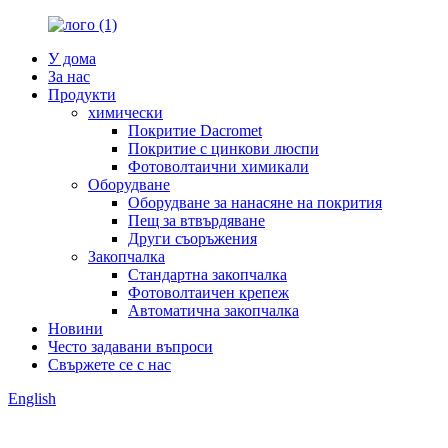
У дома
За нас
Продукти
химически
Покритие Dacromet
Покритие с цинкови люспи
Фотоволтаични химикали
Оборудване
Оборудване за нанасяне на покрития
Пещ за втвърдяване
Други съоръжения
Закопчалка
Стандартна закопчалка
Фотоволтаичен крепеж
Автоматична закопчалка
Новини
Често задавани въпроси
Свържете се с нас
English