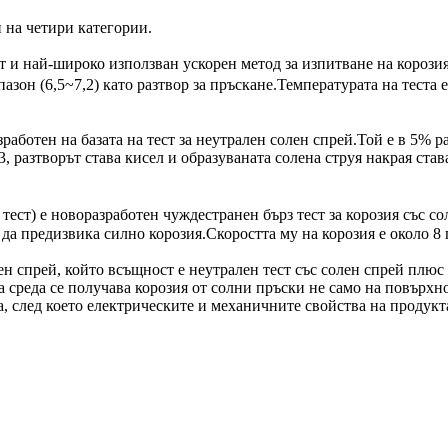
 на четири категории.
ят и най-широко използван ускорен метод за изпитване на корози
азон (6,5~7,2) като разтвор за пръскане.Температурата на теста 
азработен на базата на тест за неутрален солен спрей.Той е в 5% 
3, разтворът става кисел и образуваната солена струя накрая ста
S тест) е новоразработен чуждестранен бърз тест за корозия със 
а да предизвика силно корозия.Скоростта му на корозия е около 8 
лен спрей, който всъщност е неутрален тест със солен спрей плюс
 среда се получава корозия от солни пръски не само на повърхно
 след което електрическите и механичните свойства на продукта