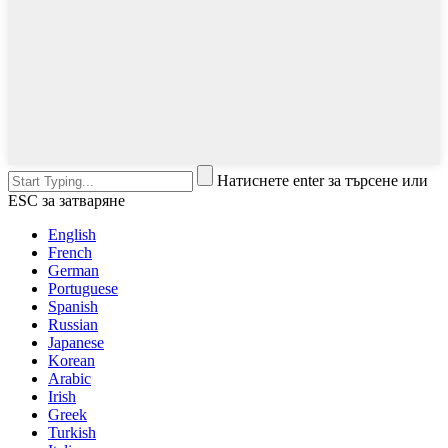
Натиснете enter за търсене или
ESC за затваряне
English
French
German
Portuguese
Spanish
Russian
Japanese
Korean
Arabic
Irish
Greek
Turkish