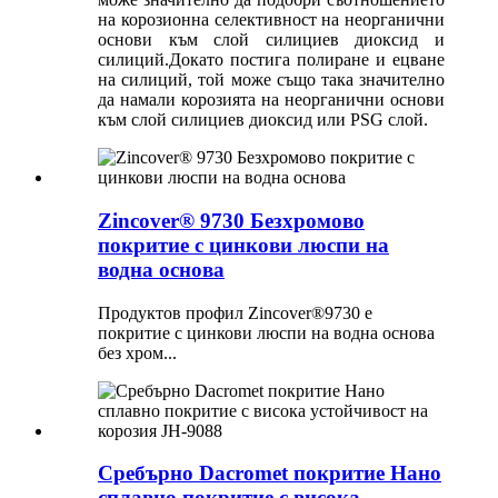
на корозионна селективност на неорганични
основи към слой силициев диоксид и
силиций.Докато постига полиране и ецване
на силиций, той може също така значително
да намали корозията на неорганични основи
към слой силициев диоксид или PSG слой.
Zincover® 9730 Безхромово
покритие с цинкови люспи на
водна основа
Продуктов профил Zincover®9730 е
покритие с цинкови люспи на водна основа
без хром...
Сребърно Dacromet покритие Нано
сплавно покритие с висока