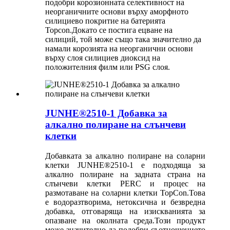
подобри корозионната селективност на
неорганичните основи върху аморфното
силициево покритие на батерията
Topcon.Докато се постига ецване на
силиций, той може също така значително да
намали корозията на неорганични основи
върху слоя силициев диоксид на
положителния филм или PSG слоя.
JUNHE®2510-1 Добавка за
алкално полиране на слънчеви
клетки
Добавката за алкално полиране на соларни
клетки JUNHE®2510-1 е подходяща за
алкално полиране на задната страна на
слънчеви клетки PERC и процес на
размотаване на соларни клетки TopCon.Това
е водоразтворима, нетоксична и безвредна
добавка, отговаряща на изискванията за
опазване на околната среда.Този продукт
може значително да подобри съотношението