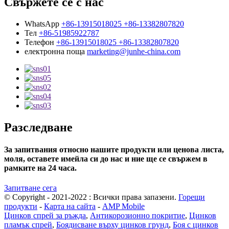
Свържете се с нас
WhatsApp
+86-13915018025 +86-13382807820
Тел
+86-51985922787
Телефон
+86-13915018025 +86-13382807820
електронна поща
marketing@junhe-china.com
Разследване
За запитвания относно нашите продукти или ценова листа,
моля, оставете имейла си до нас и ние ще се свържем в
рамките на 24 часа.
Запитване сега
© Copyright - 2021-2022 : Всички права запазени.
Горещи
продукти
-
Карта на сайта
-
AMP Mobile
Цинков спрей за ръжда
,
Антикорозионно покритие
,
Цинков
пламък спрей
,
Боядисване върху цинков грунд
,
Боя с цинков