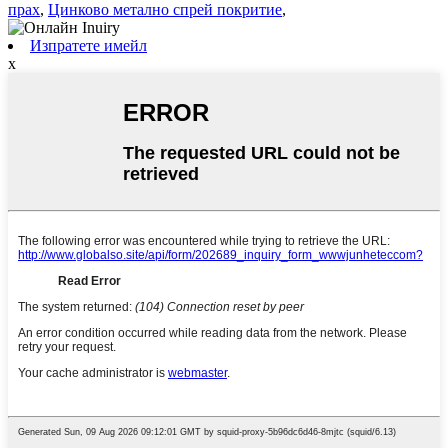
прах
,
Цинково метално спрей покритие
,
Изпратете имейл
x