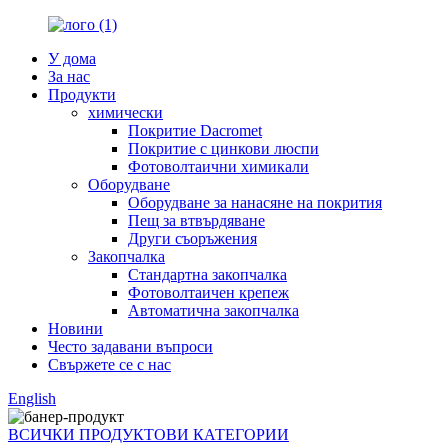
У дома
За нас
Продукти
химически
Покритие Dacromet
Покритие с цинкови люспи
Фотоволтаични химикали
Оборудване
Оборудване за нанасяне на покрития
Пещ за втвърдяване
Други съоръжения
Закопчалка
Стандартна закопчалка
Фотоволтаичен крепеж
Автоматична закопчалка
Новини
Често задавани въпроси
Свържете се с нас
English
ВСИЧКИ ПРОДУКТОВИ КАТЕГОРИИ