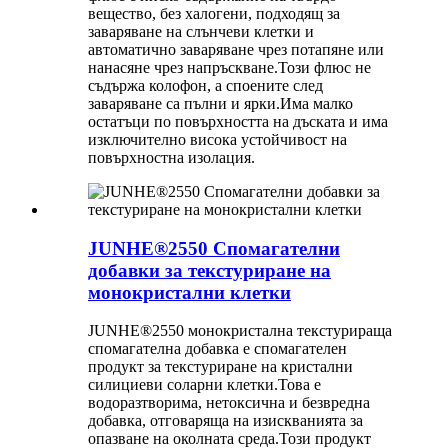
вещество, без халогени, подходящ за
заваряване на слънчеви клетки и
автоматично заваряване чрез потапяне или
нанасяне чрез напръскване.Този флюс не
съдържа колофон, а споените след
заваряване са пълни и ярки.Има малко
остатъци по повърхността на дъската и има
изключително висока устойчивост на
повърхностна изолация.
JUNHE®2550 Спомагателни
добавки за текстуриране на
монокристални клетки
JUNHE®2550 монокристална текстурираща
спомагателна добавка е спомагателен
продукт за текстуриране на кристални
силициеви соларни клетки.Това е
водоразтворима, нетоксична и безвредна
добавка, отговаряща на изискванията за
опазване на околната среда.Този продукт