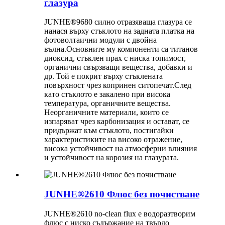
глазура
JUNHE®9680 силно отразяваща глазура се
нанася върху стъклото на задната платка на
фотоволтаични модули с двойна
вълна.Основните му компоненти са титанов
диоксид, стъклен прах с ниска топимост,
органични свързващи вещества, добавки и
др. Той е покрит върху стъклената
повърхност чрез копринен ситопечат.След
като стъклото е закалено при висока
температура, органичните вещества.
Неорганичните материали, които се
изпаряват чрез карбонизация и остават, се
придържат към стъклото, постигайки
характеристиките на високо отражение,
висока устойчивост на атмосферни влияния
и устойчивост на корозия на глазурата.
JUNHE®2610 Флюс без почистване
JUNHE®2610 no-clean flux е водоразтворим
флюс с ниско съдържание на твърдо