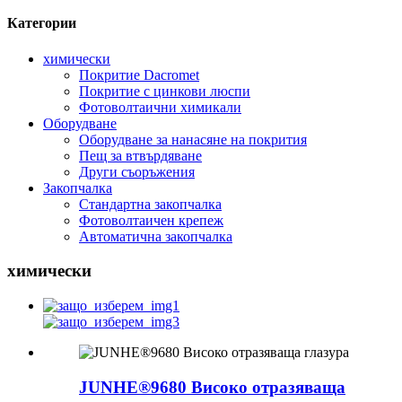
Категории
химически
Покритие Dacromet
Покритие с цинкови люспи
Фотоволтаични химикали
Оборудване
Оборудване за нанасяне на покрития
Пещ за втвърдяване
Други съоръжения
Закопчалка
Стандартна закопчалка
Фотоволтаичен крепеж
Автоматична закопчалка
химически
JUNHE®9680 Високо отразяваща