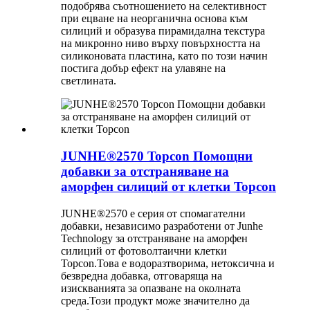
подобрява съотношението на селективност
при ецване на неорганична основа към
силиций и образува пирамидална текстура
на микронно ниво върху повърхността на
силиконовата пластина, като по този начин
постига добър ефект на улавяне на
светлината.
JUNHE®2570 Topcon Помощни
добавки за отстраняване на
аморфен силиций от клетки Topcon
JUNHE®2570 е серия от спомагателни
добавки, независимо разработени от Junhe
Technology за отстраняване на аморфен
силиций от фотоволтаични клетки
Topcon.Това е водоразтворима, нетоксична и
безвредна добавка, отговаряща на
изискванията за опазване на околната
среда.Този продукт може значително да